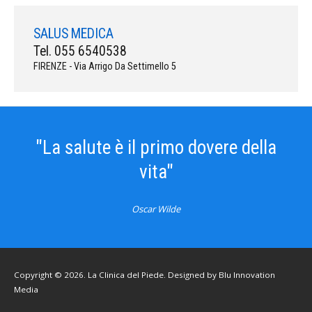
SALUS MEDICA
Tel. 055 6540538
FIRENZE - Via Arrigo Da Settimello 5
"La salute è il primo dovere della
vita"
Oscar Wilde
Copyright © 2026. La Clinica del Piede. Designed by
Blu Innovation
Media